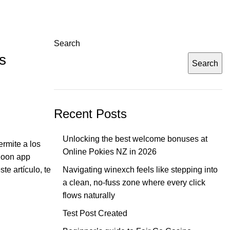
ic Auto
Search
s
Search
Recent Posts
Unlocking the best welcome bonuses at
rmite a los
Online Pokies NZ in 2026
loon app
te artículo, te
Navigating winexch feels like stepping into
a clean, no-fuss zone where every click
flows naturally
Test Post Created