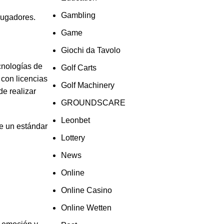
Gambling
jugadores.
Game
Giochi da Tavolo
cnologías de
Golf Carts
 con licencias
Golf Machinery
e realizar
GROUNDSCARE
Leonbet
ce un estándar
Lottery
News
Online
Online Casino
Online Wetten