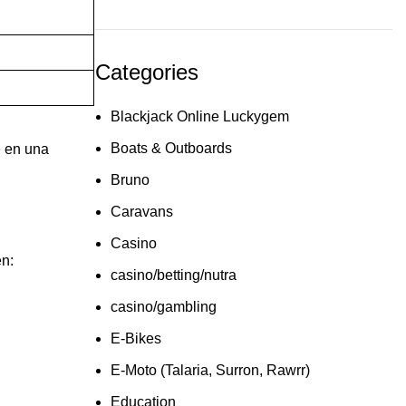
Categories
Blackjack Online Luckygem
Boats & Outboards
e en una
Bruno
Caravans
Casino
en:
casino/betting/nutra
casino/gambling
E-Bikes
E-Moto (Talaria, Surron, Rawrr)
Education