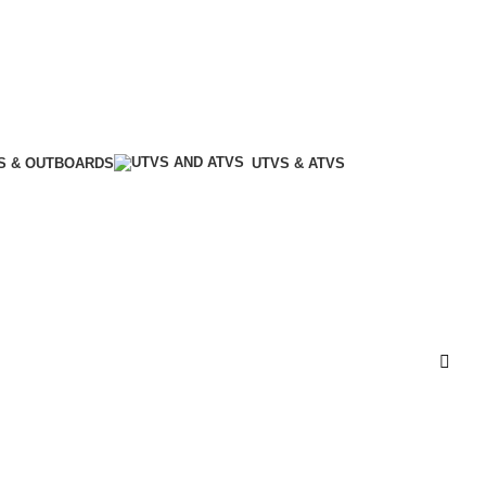
S & OUTBOARDS
UTVS & ATVS