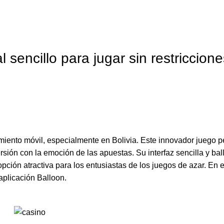
Prime Electr
l sencillo para jugar sin restriccione
miento móvil, especialmente en Bolivia. Este innovador juego pe
sión con la emoción de las apuestas. Su interfaz sencilla y
bal
ión atractiva para los entusiastas de los juegos de azar. En es
 aplicación Balloon.