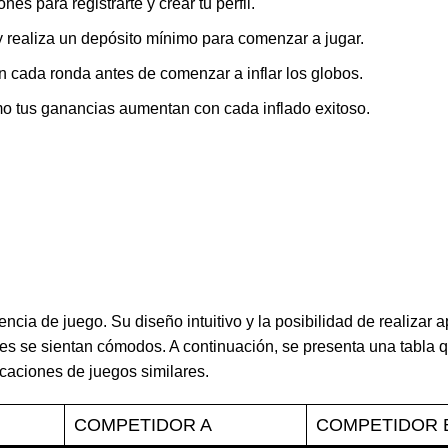
nes para registrarte y crear tu perfil.
y realiza un depósito mínimo para comenzar a jugar.
 cada ronda antes de comenzar a inflar los globos.
mo tus ganancias aumentan con cada inflado exitoso.
ncia de juego. Su diseño intuitivo y la posibilidad de realizar 
eles se sientan cómodos. A continuación, se presenta una tabla
icaciones de juegos similares.
COMPETIDOR A
COMPETIDOR 