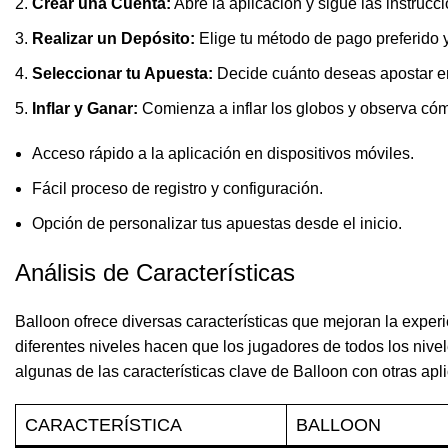
Crear una Cuenta:
Abre la aplicación y sigue las instruccio
Realizar un Depósito:
Elige tu método de pago preferido 
Seleccionar tu Apuesta:
Decide cuánto deseas apostar en
Inflar y Ganar:
Comienza a inflar los globos y observa có
Acceso rápido a la aplicación en dispositivos móviles.
Fácil proceso de registro y configuración.
Opción de personalizar tus apuestas desde el inicio.
Análisis de Características
Balloon ofrece diversas características que mejoran la experie
diferentes niveles hacen que los jugadores de todos los niv
algunas de las características clave de Balloon con otras apl
CARACTERÍSTICA
BALLOON