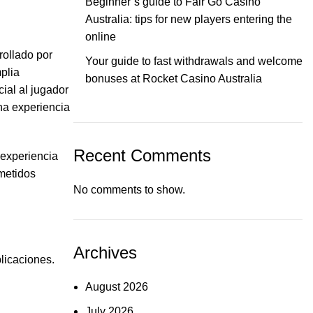
Beginner’s guide to Fair Go Casino
Australia: tips for new players entering the
online
rollado por
Your guide to fast withdrawals and welcome
plia
bonuses at Rocket Casino Australia
ial al jugador
na experiencia
Recent Comments
 experiencia
ometidos
No comments to show.
Archives
licaciones.
August 2026
July 2026