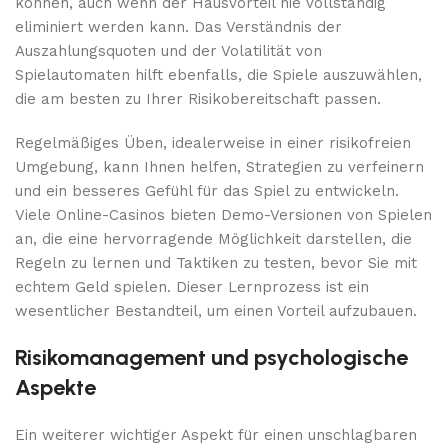
können, auch wenn der Hausvorteil nie vollständig
eliminiert werden kann. Das Verständnis der
Auszahlungsquoten und der Volatilität von
Spielautomaten hilft ebenfalls, die Spiele auszuwählen,
die am besten zu Ihrer Risikobereitschaft passen.
Regelmäßiges Üben, idealerweise in einer risikofreien
Umgebung, kann Ihnen helfen, Strategien zu verfeinern
und ein besseres Gefühl für das Spiel zu entwickeln.
Viele Online-Casinos bieten Demo-Versionen von Spielen
an, die eine hervorragende Möglichkeit darstellen, die
Regeln zu lernen und Taktiken zu testen, bevor Sie mit
echtem Geld spielen. Dieser Lernprozess ist ein
wesentlicher Bestandteil, um einen Vorteil aufzubauen.
Risikomanagement und psychologische
Aspekte
Ein weiterer wichtiger Aspekt für einen unschlagbaren