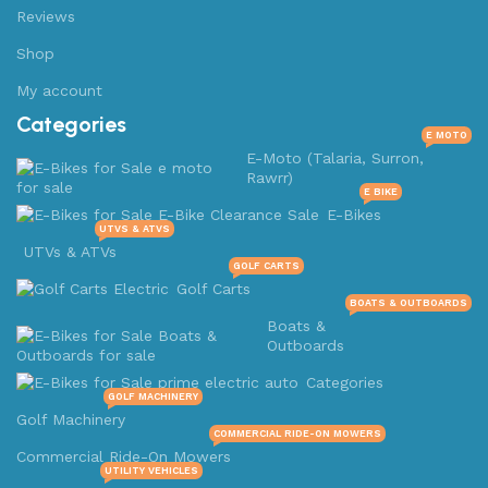
Reviews
Shop
My account
Categories
E MOTO
E-Moto (Talaria, Surron,
Rawrr)
E BIKE
E-Bikes
UTVS & ATVS
UTVs & ATVs
GOLF CARTS
Golf Carts
BOATS & OUTBOARDS
Boats &
Outboards
Categories
GOLF MACHINERY
Golf Machinery
COMMERCIAL RIDE-ON MOWERS
Commercial Ride-On Mowers
UTILITY VEHICLES