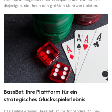
diejenigen, die Ihnen den größten Mehrwert bieten.
BassBet: Ihre Plattform für ein
strategisches Glücksspielerlebnis
Das Online-Casino BassBet ist Ihr führendes Online-