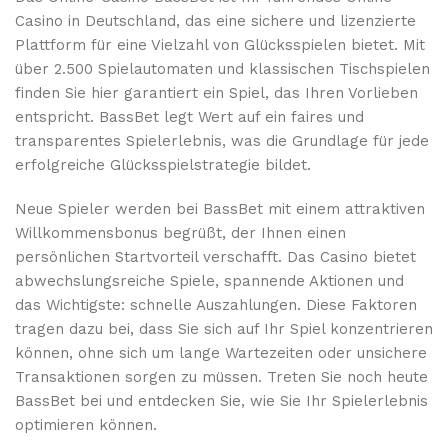
Casino in Deutschland, das eine sichere und lizenzierte
Plattform für eine Vielzahl von Glücksspielen bietet. Mit
über 2.500 Spielautomaten und klassischen Tischspielen
finden Sie hier garantiert ein Spiel, das Ihren Vorlieben
entspricht. BassBet legt Wert auf ein faires und
transparentes Spielerlebnis, was die Grundlage für jede
erfolgreiche Glücksspielstrategie bildet.
Neue Spieler werden bei BassBet mit einem attraktiven
Willkommensbonus begrüßt, der Ihnen einen
persönlichen Startvorteil verschafft. Das Casino bietet
abwechslungsreiche Spiele, spannende Aktionen und
das Wichtigste: schnelle Auszahlungen. Diese Faktoren
tragen dazu bei, dass Sie sich auf Ihr Spiel konzentrieren
können, ohne sich um lange Wartezeiten oder unsichere
Transaktionen sorgen zu müssen. Treten Sie noch heute
BassBet bei und entdecken Sie, wie Sie Ihr Spielerlebnis
optimieren können.