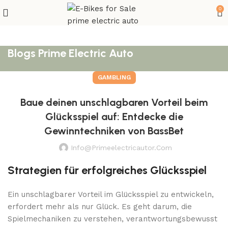
0
Blogs Prime Electric Auto
GAMBLING
Baue deinen unschlagbaren Vorteil beim
Glücksspiel auf: Entdecke die
Gewinntechniken von BassBet
Info@primeelectricautor.com
Strategien für erfolgreiches Glücksspiel
Ein unschlagbarer Vorteil im Glücksspiel zu entwickeln,
erfordert mehr als nur Glück. Es geht darum, die
Spielmechaniken zu verstehen, verantwortungsbewusst