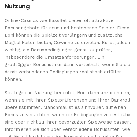
Nutzung
Online-Casinos wie BassBet bieten oft attraktive
Bonusangebote für neue und bestehende Spieler. Diese
Boni können die Spielzeit verlängern und zusätzliche
Möglichkeiten bieten, Gewinne zu erzielen. Es ist jedoch
wichtig, die Bonusbedingungen genau zu prüfen,
insbesondere die Umsatzanforderungen. Ein
großzügiger Bonus ist nur dann vorteilhaft, wenn Sie die
damit verbundenen Bedingungen realistisch erfüllen
können.
Strategische Nutzung bedeutet, Boni dann anzunehmen,
wenn sie mit Ihren Spielpräferenzen und Ihrer Bankroll
übereinstimmen. Manchmal ist es sinnvoller, auf einen
Bonus zu verzichten, wenn die Bedingungen zu restriktiv
sind oder nicht zu Ihrer bevorzugten Spielweise passen.
Informieren Sie sich über verschiedene Bonusarten, wie
z.B. Einzahlungsboni oder Freispiele, und wählen Sie