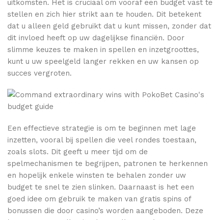
uitkomsten. Het is cruciaal om vooraf een budget vast te
stellen en zich hier strikt aan te houden. Dit betekent
dat u alleen geld gebruikt dat u kunt missen, zonder dat
dit invloed heeft op uw dagelijkse financiën. Door
slimme keuzes te maken in spellen en inzetgroottes,
kunt u uw speelgeld langer rekken en uw kansen op
succes vergroten.
Een effectieve strategie is om te beginnen met lage
inzetten, vooral bij spellen die veel rondes toestaan,
zoals slots. Dit geeft u meer tijd om de
spelmechanismen te begrijpen, patronen te herkennen
en hopelijk enkele winsten te behalen zonder uw
budget te snel te zien slinken. Daarnaast is het een
goed idee om gebruik te maken van gratis spins of
bonussen die door casino’s worden aangeboden. Deze