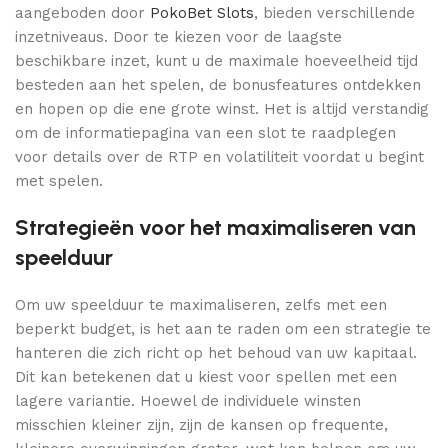
aangeboden door
PokoBet Slots
, bieden verschillende
inzetniveaus. Door te kiezen voor de laagste
beschikbare inzet, kunt u de maximale hoeveelheid tijd
besteden aan het spelen, de bonusfeatures ontdekken
en hopen op die ene grote winst. Het is altijd verstandig
om de informatiepagina van een slot te raadplegen
voor details over de RTP en volatiliteit voordat u begint
met spelen.
Strategieën voor het maximaliseren van
speelduur
Om uw speelduur te maximaliseren, zelfs met een
beperkt budget, is het aan te raden om een strategie te
hanteren die zich richt op het behoud van uw kapitaal.
Dit kan betekenen dat u kiest voor spellen met een
lagere variantie. Hoewel de individuele winsten
misschien kleiner zijn, zijn de kansen op frequente,