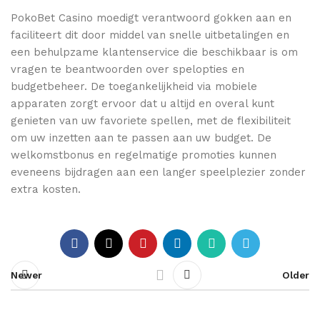
PokoBet Casino moedigt verantwoord gokken aan en
faciliteert dit door middel van snelle uitbetalingen en
een behulpzame klantenservice die beschikbaar is om
vragen te beantwoorden over spelopties en
budgetbeheer. De toegankelijkheid via mobiele
apparaten zorgt ervoor dat u altijd en overal kunt
genieten van uw favoriete spellen, met de flexibiliteit
om uw inzetten aan te passen aan uw budget. De
welkomstbonus en regelmatige promoties kunnen
eveneens bijdragen aan een langer speelplezier zonder
extra kosten.
Newer
Older