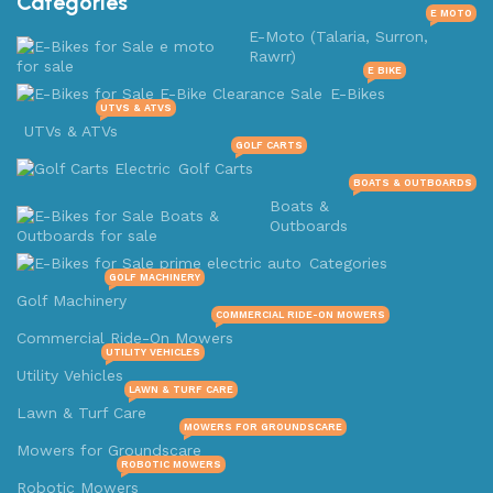
Categories
E MOTO
E-Moto (Talaria, Surron,
Rawrr)
E BIKE
E-Bikes
UTVS & ATVS
UTVs & ATVs
GOLF CARTS
Golf Carts
BOATS & OUTBOARDS
Boats &
Outboards
Categories
GOLF MACHINERY
Golf Machinery
COMMERCIAL RIDE-ON MOWERS
Commercial Ride-On Mowers
UTILITY VEHICLES
Utility Vehicles
LAWN & TURF CARE
Lawn & Turf Care
MOWERS FOR GROUNDSCARE
Mowers for Groundscare
ROBOTIC MOWERS
Robotic Mowers