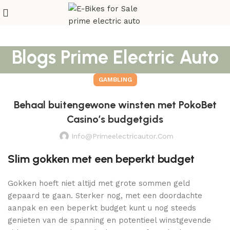
Blogs Prime Electric Auto
GAMBLING
Behaal buitengewone winsten met PokoBet
Casino’s budgetgids
Info@primeelectricautor.com
Slim gokken met een beperkt budget
Gokken hoeft niet altijd met grote sommen geld
gepaard te gaan. Sterker nog, met een doordachte
aanpak en een beperkt budget kunt u nog steeds
genieten van de spanning en potentieel winstgevende