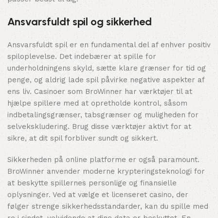
Ansvarsfuldt spil og sikkerhed
Ansvarsfuldt spil er en fundamental del af enhver positiv
spiloplevelse. Det indebærer at spille for
underholdningens skyld, sætte klare grænser for tid og
penge, og aldrig lade spil påvirke negative aspekter af
ens liv. Casinoer som BroWinner har værktøjer til at
hjælpe spillere med at opretholde kontrol, såsom
indbetalingsgrænser, tabsgrænser og muligheden for
selvekskludering. Brug disse værktøjer aktivt for at
sikre, at dit spil forbliver sundt og sikkert.
Sikkerheden på online platforme er også paramount.
BroWinner anvender moderne krypteringsteknologi for
at beskytte spillernes personlige og finansielle
oplysninger. Ved at vælge et licenseret casino, der
følger strenge sikkerhedsstandarder, kan du spille med