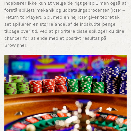
indebærer ikke kun at vælge de rigtige spil, men også at
forstå spillets mekanik og udbetalingsprocenter (RTP –
Return to Player). Spil med en høj RTP giver teoretisk
set spilleren en større andel af de indskudte penge
tilbage over tid. Ved at prioritere disse spil øger du dine
chancer for at ende med et positivt resultat på
BroWinner.