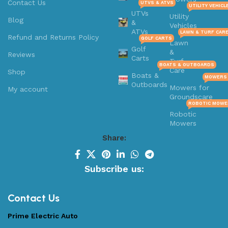
Contact Us
UTVS & ATVS
UTILITY VEHICL
UTVs
Utility
Blog
&
Vehicles
ATVs
LAWN & TURF CAR
Refund and Returns Policy
GOLF CARTS
Lawn
Golf
&
Reviews
Carts
Turf
BOATS & OUTBOARDS
Care
Shop
Boats &
MOWERS 
Outboards
Mowers for
My account
Groundscare
ROBOTIC MOWE
Robotic
Mowers
Share:
Subscribe us:
Contact Us
Prime Electric Auto