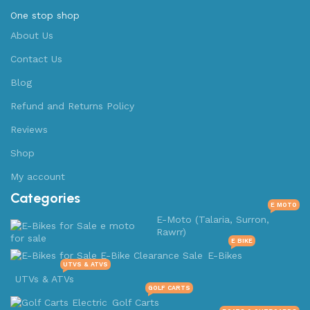
One stop shop
About Us
Contact Us
Blog
Refund and Returns Policy
Reviews
Shop
My account
Categories
E MOTO
E-Moto (Talaria, Surron,
Rawrr)
E BIKE
E-Bikes
UTVS & ATVS
UTVs & ATVs
GOLF CARTS
Golf Carts