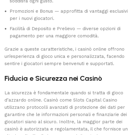
soddisfa ogni gusto.
Promozioni e Bonus — approfitta di vantaggi esclusivi
per i nuovi giocatori.
Facilità di Deposito e Prelievo — diverse opzioni di
pagamento per una maggiore comodità.
Grazie a queste caratteristiche, i casinò online offrono
un’esperienza di gioco unica e personalizzata, facendo
sentire i giocatori sempre benvenuti e supportati.
Fiducia e Sicurezza nei Casinò
La sicurezza è fondamentale quando si tratta di gioco
d’azzardo online. Casinò come Slots Capital Casino
utilizzano protocolli avanzati di protezione dei dati per
garantire che le informazioni personali e finanziarie dei
giocatori siano al sicuro. Inoltre, la maggior parte dei
casinò è autorizzata e regolamentata, il che fornisce un