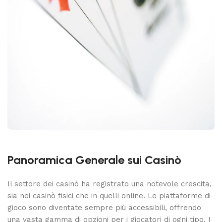
Panoramica Generale sui Casinò
Il settore dei casinò ha registrato una notevole crescita,
sia nei casinò fisici che in quelli online. Le piattaforme di
gioco sono diventate sempre più accessibili, offrendo
una vasta gamma di opzioni per i giocatori di ogni tipo. I