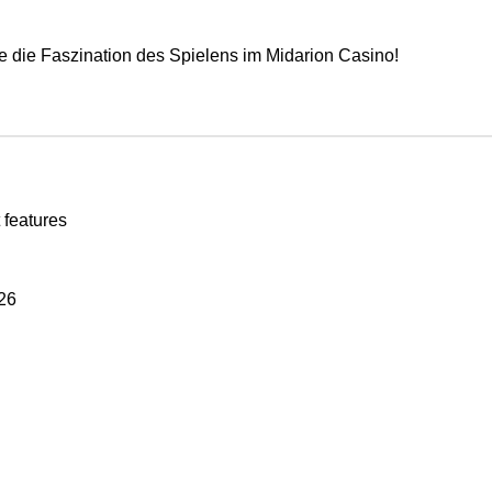
e die Faszination des Spielens im Midarion Casino!
 features
026