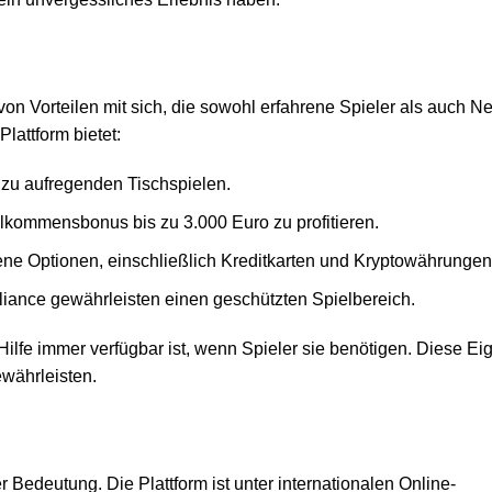
on Vorteilen mit sich, die sowohl erfahrene Spieler als auch N
Plattform bietet:
 zu aufregenden Tischspielen.
llkommensbonus bis zu 3.000 Euro zu profitieren.
ne Optionen, einschließlich Kreditkarten und Kryptowährungen
nce gewährleisten einen geschützten Spielbereich.
ilfe immer verfügbar ist, wenn Spieler sie benötigen. Diese Eig
ewährleisten.
r Bedeutung. Die Plattform ist unter internationalen Online-