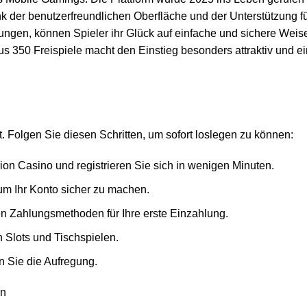
ank der benutzerfreundlichen Oberfläche und der Unterstützung f
ngen, können Spieler ihr Glück auf einfache und sichere Weis
 350 Freispiele macht den Einstieg besonders attraktiv und ei
t. Folgen Sie diesen Schritten, um sofort loslegen zu können:
on Casino und registrieren Sie sich in wenigen Minuten.
m Ihr Konto sicher zu machen.
en Zahlungsmethoden für Ihre erste Einzahlung.
 Slots und Tischspielen.
n Sie die Aufregung.
en