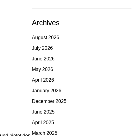
Archives
August 2026
July 2026
June 2026
May 2026
April 2026
January 2026
December 2025
June 2025
April 2025
March 2025
und bietet den