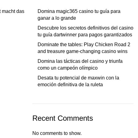
t macht das
Domina magic365 casino tu guía para
ganar a lo grande
Descubre los secretos definitivos del casino
tu guía dartwinner para pagos garantizados
Dominate the tables: Play Chicken Road 2
and treasure game-changing casino wins
Domina las tácticas del casino y triunfa
como un campeón olímpico
Desata tu potencial de maxwin con la
emoción definitiva de la ruleta
Recent Comments
No comments to show.