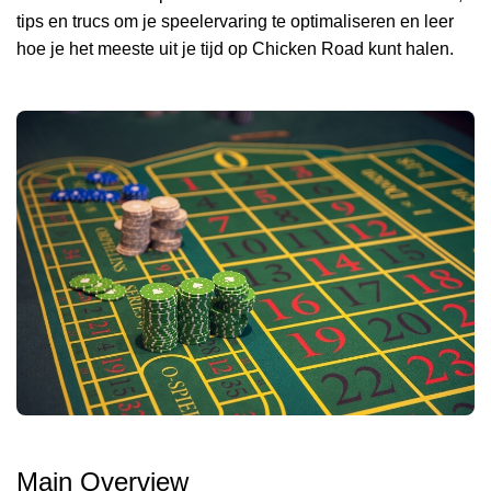
tips en trucs om je speelervaring te optimaliseren en leer
hoe je het meeste uit je tijd op Chicken Road kunt halen.
Main Overview