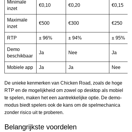
Minimale
€0,10
€0,20
€0,15
inzet
Maximale
€500
€300
€250
inzet
RTP
± 96%
± 94%
± 95%
Demo
Ja
Nee
Ja
beschikbaar
Mobiele app
Ja
Ja
Nee
De unieke kenmerken van Chicken Road, zoals de hoge
RTP en de mogelijkheid om zowel op desktop als mobiel
te spelen, maken het een aantrekkelijke optie. De demo-
modus biedt spelers ook de kans om de spelmechanica
zonder risico uit te proberen.
Belangrijkste voordelen