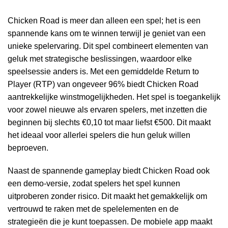
Chicken Road is meer dan alleen een spel; het is een
spannende kans om te winnen terwijl je geniet van een
unieke spelervaring. Dit spel combineert elementen van
geluk met strategische beslissingen, waardoor elke
speelsessie anders is. Met een gemiddelde Return to
Player (RTP) van ongeveer 96% biedt Chicken Road
aantrekkelijke winstmogelijkheden. Het spel is toegankelijk
voor zowel nieuwe als ervaren spelers, met inzetten die
beginnen bij slechts €0,10 tot maar liefst €500. Dit maakt
het ideaal voor allerlei spelers die hun geluk willen
beproeven.
Naast de spannende gameplay biedt Chicken Road ook
een demo-versie, zodat spelers het spel kunnen
uitproberen zonder risico. Dit maakt het gemakkelijk om
vertrouwd te raken met de spelelementen en de
strategieën die je kunt toepassen. De mobiele app maakt