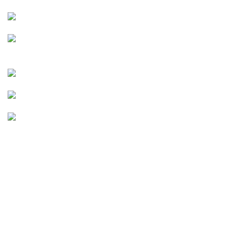
e
moto
E-Moto (Talaria, Surron,
Rawrr)
e bike
E-Bikes
UTVs & ATVs
UTVs & ATVs
Golf Carts
Golf Carts
Boats &
Outboards
Boats &
Outboards
Categories
Golf Machinery
Golf Machinery
Commercial Ride-On Mowers
Commercial Ride-On Mowers
Utility Vehicles
Utility Vehicles
Lawn & Turf Care
Lawn & Turf Care
Mowers for Groundscare
Mowers for Groundscare
Robotic Mowers
Robotic Mowers