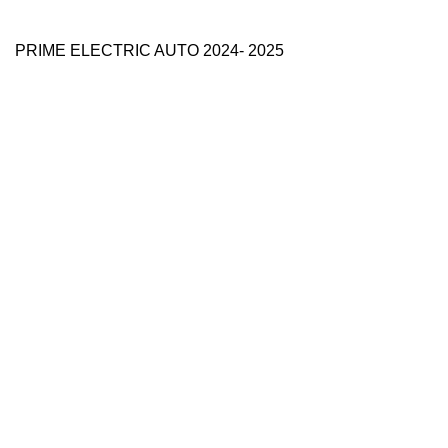
PRIME ELECTRIC AUTO 2024- 2025
Use Full Links
Prime Electric Auto
One stop shop
About Us
Contact Us
Blog
Refund and Returns Policy
Reviews
Shop
My account
Categories