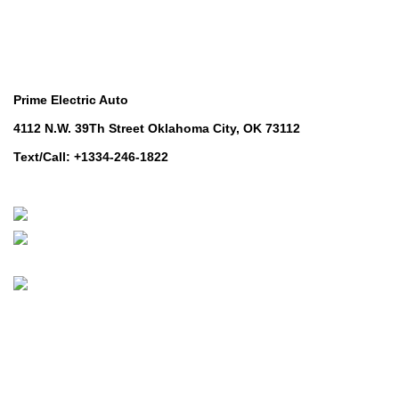
Contact Us
Prime Electric Auto
4112 N.W. 39Th Street Oklahoma City, OK 73112
Text/Call: +1334-246-1822
Whatsapp: +1 (808) 256-7644
https://wa.me/message/TQGUK6LCOV5II1
© 2024-2025 Prime Electric Auto | All Rights Reserved
Hey You, Sign Up And
Connect To Prime Electric Auto!