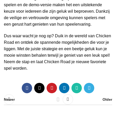
spelen en de demo-versie maken het een uitstekende
keuze voor iedereen die zijn geluk wil beproeven. Dankzij
de veilige en vertrouwde omgeving kunnen spelers met
een gerust hart genieten van hun speelervaring.
Dus waar wacht je nog op? Duik in de wereld van Chicken
Road en ontdek de spannende mogelijkheden die voor je
liggen. Met de juiste strategie en een beetje geluk kun je
mooie winsten behalen terwijl je geniet van een leuk spel!
Neem de stap en laat Chicken Road je nieuwe favoriete
spel worden.
Newer
Older