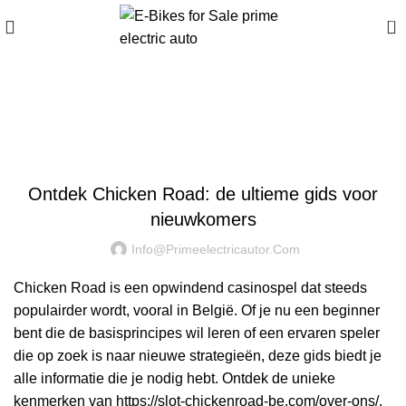
0
Blogs Prime Electric Auto
PUBLIC
Ontdek Chicken Road: de ultieme gids voor
nieuwkomers
Info@primeelectricautor.com
Chicken Road is een opwindend casinospel dat steeds
populairder wordt, vooral in België. Of je nu een beginner
bent die de basisprincipes wil leren of een ervaren speler
die op zoek is naar nieuwe strategieën, deze gids biedt je
alle informatie die je nodig hebt. Ontdek de unieke
kenmerken van
https://slot-chickenroad-be.com/over-ons/
,