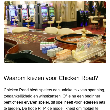
Waarom kiezen voor Chicken Road?
Chicken Road biedt spelers een unieke mix van spanning,
toegankelijkheid en winstkansen. Of je nu een beginner
bent of een ervaren speler, dit spel heeft voor iedereen iets
te bieden. De hoge RTP, de mogelijkheid om mobiel te