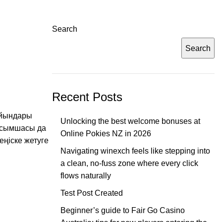
Search
Search
Recent Posts
ойындары
Unlocking the best welcome bonuses at
қосымшасы да
Online Pokies NZ in 2026
ңіске жетуге
Navigating winexch feels like stepping into
a clean, no-fuss zone where every click
flows naturally
Test Post Created
Beginner’s guide to Fair Go Casino