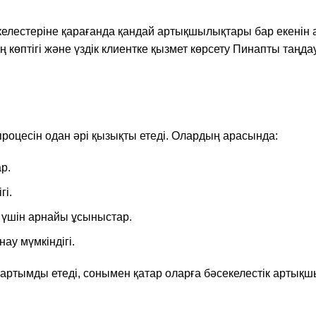
елестеріне қарағанда қандай артықшылықтары бар екенін
өптігі және үздік клиентке қызмет көрсету Пинапты таңд
цесін одан әрі қызықты етеді. Олардың арасында:
р.
гі.
 үшін арнайы ұсыныстар.
у мүмкіндігі.
ртымды етеді, сонымен қатар оларға бәсекелестік артық