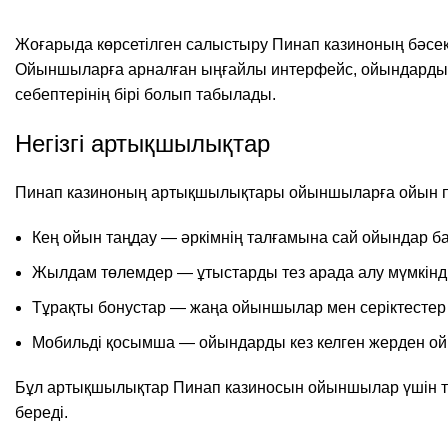
Жоғарыда көрсетілген салыстыру Пинап казиноның бәсек
Ойыншыларға арналған ыңғайлы интерфейс, ойындардың к
себептерінің бірі болып табылады.
Негізгі артықшылықтар
Пинап казиноның артықшылықтары ойыншыларға ойын про
Кең ойын таңдау — әркімнің талғамына сай ойындар ба
Жылдам төлемдер — ұтыстарды тез арада алу мүмкінді
Тұрақты бонустар — жаңа ойыншылар мен серіктестер
Мобильді қосымша — ойындарды кез келген жерден ойна
Бұл артықшылықтар Пинап казиносын ойыншылар үшін та
береді.