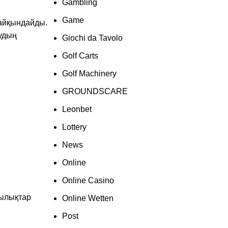
Gambling
Game
 айқындайды.
аудың
Giochi da Tavolo
Golf Carts
Golf Machinery
GROUNDSCARE
Leonbet
Lottery
News
Online
Online Casino
шылықтар
Online Wetten
Post