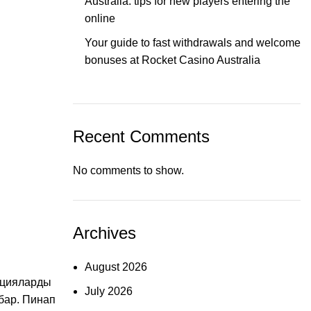
Australia: tips for new players entering the
online
Your guide to fast withdrawals and welcome
bonuses at Rocket Casino Australia
Recent Comments
No comments to show.
Archives
August 2026
кцияларды
July 2026
бар. Пинап