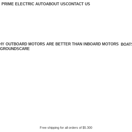
 PRIME ELECTRIC AUTO
ABOUT US
CONTACT US
BOAT
GROUNDSCARE
Free shipping for all orders of $5.300