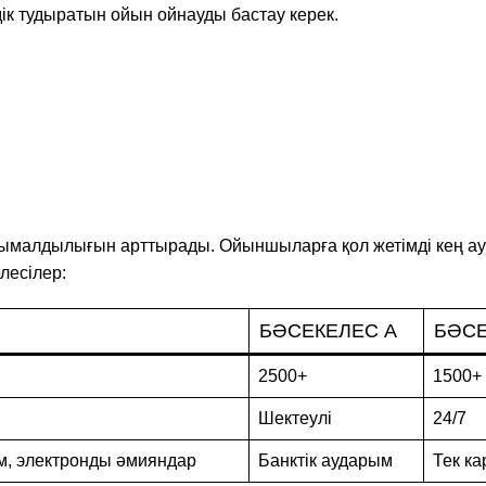
дік тудыратын ойын ойнауды бастау керек.
нымалдылығын арттырады. Ойыншыларға қол жетімді кең а
лесілер:
БӘСЕКЕЛЕС A
БӘСЕ
2500+
1500+
Шектеулі
24/7
ым, электронды әмияндар
Банктік аударым
Тек ка