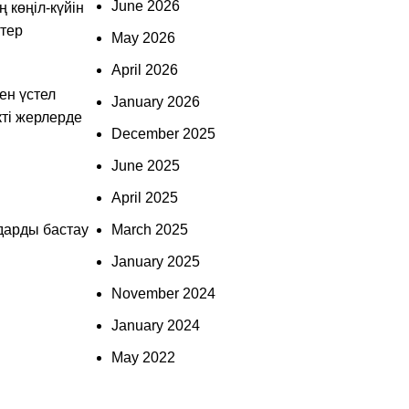
June 2026
көңіл-күйін
ктер
May 2026
April 2026
ен үстел
January 2026
ті жерлерде
December 2025
June 2025
April 2025
дарды бастау
March 2025
January 2025
November 2024
January 2024
May 2022