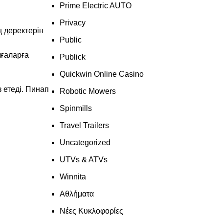
Prime Electric AUTO
Privacy
 деректерін
Public
ы
лғаларға
Publick
Quickwin Online Casino
 етеді. Пинап
Robotic Mowers
Spinmills
Travel Trailers
Uncategorized
UTVs & ATVs
Winnita
Αθλήματα
Νέες Κυκλοφορίες