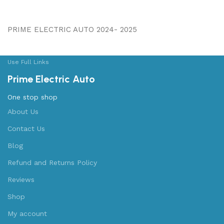
PRIME ELECTRIC AUTO 2024- 2025
Use Full Links
Prime Electric Auto
One stop shop
About Us
Contact Us
Blog
Refund and Returns Policy
Reviews
Shop
My account