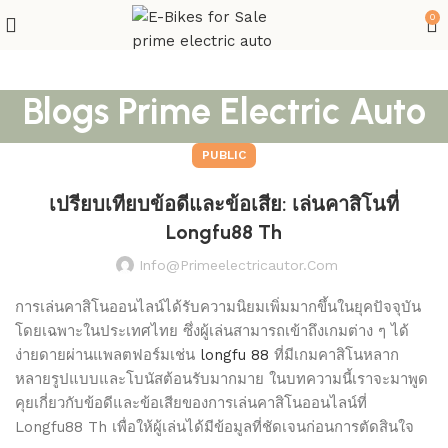
0
Blogs Prime Electric Auto
PUBLIC
เปรียบเทียบข้อดีและข้อเสีย: เล่นคาสิโนที่
Longfu88 Th
Info@primeelectricautor.com
การเล่นคาสิโนออนไลน์ได้รับความนิยมเพิ่มมากขึ้นในยุคปัจจุบัน
โดยเฉพาะในประเทศไทย ซึ่งผู้เล่นสามารถเข้าถึงเกมต่าง ๆ ได้
ง่ายดายผ่านแพลตฟอร์มเช่น
longfu 88
ที่มีเกมคาสิโนหลาก
หลายรูปแบบและโบนัสต้อนรับมากมาย ในบทความนี้เราจะมาพูด
คุยเกี่ยวกับข้อดีและข้อเสียของการเล่นคาสิโนออนไลน์ที่
Longfu88 Th เพื่อให้ผู้เล่นได้มีข้อมูลที่ชัดเจนก่อนการตัดสินใจ