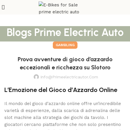
Blogs Prime Electric Auto
GAMBLING
Prova avventure di gioco d’azzardo
eccezionali e ricchezza su Slotoro
Info@primeelectricautor.com
L’Emozione del Gioco d’Azzardo Online
Il mondo del gioco d’azzardo online offre un’incredibile
varietà di esperienze, dalla scarica di adrenalina delle
slot machine alla strategia dei giochi da tavolo. I
giocatori cercano piattaforme che non solo presentino