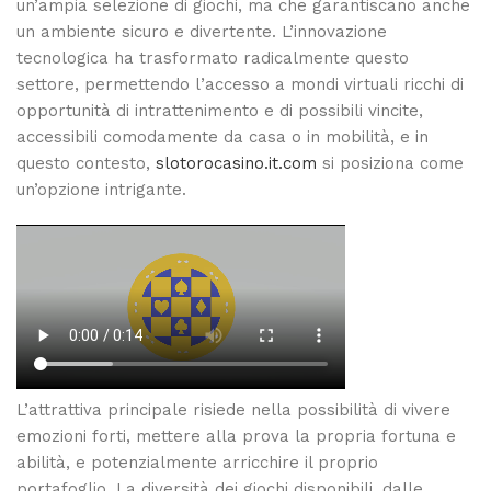
un’ampia selezione di giochi, ma che garantiscano anche
un ambiente sicuro e divertente. L’innovazione
tecnologica ha trasformato radicalmente questo
settore, permettendo l’accesso a mondi virtuali ricchi di
opportunità di intrattenimento e di possibili vincite,
accessibili comodamente da casa o in mobilità, e in
questo contesto,
slotorocasino.it.com
si posiziona come
un’opzione intrigante.
L’attrattiva principale risiede nella possibilità di vivere
emozioni forti, mettere alla prova la propria fortuna e
abilità, e potenzialmente arricchire il proprio
portafoglio. La diversità dei giochi disponibili, dalle