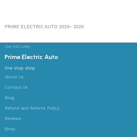
PRIME ELECTRIC AUTO 2024- 2025
Use Full Links
Prime Electric Auto
One stop shop
About Us
Contact Us
Blog
Refund and Returns Policy
Reviews
Shop