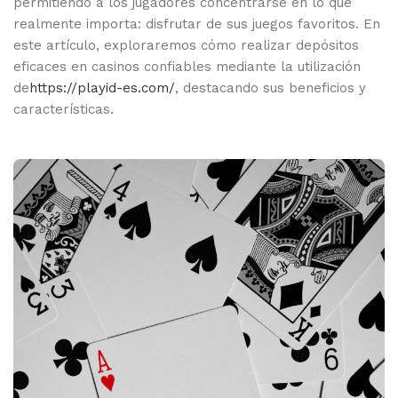
permitiendo a los jugadores concentrarse en lo que
realmente importa: disfrutar de sus juegos favoritos. En
este artículo, exploraremos cómo realizar depósitos
eficaces en casinos confiables mediante la utilización
de
https://playid-es.com/
, destacando sus beneficios y
características.