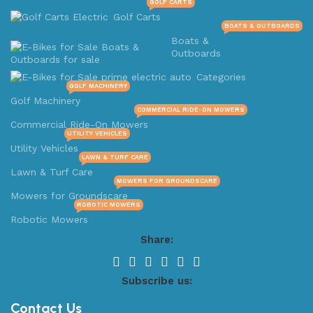
GOLF CARTS
Golf Carts
BOATS & OUTBOARDS
Boats &
Outboards
Categories
GOLF MACHINERY
Golf Machinery
COMMERCIAL RIDE-ON MOWERS
Commercial Ride-On Mowers
UTILITY VEHICLES
Utility Vehicles
LAWN & TURF CARE
Lawn & Turf Care
MOWERS FOR GROUNDSCARE
Mowers for Groundscare
ROBOTIC MOWERS
Robotic Mowers
Share:
Subscribe us:
Contact Us