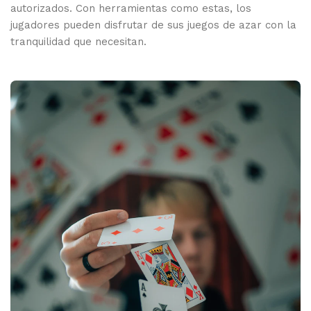
autorizados. Con herramientas como estas, los
jugadores pueden disfrutar de sus juegos de azar con la
tranquilidad que necesitan.