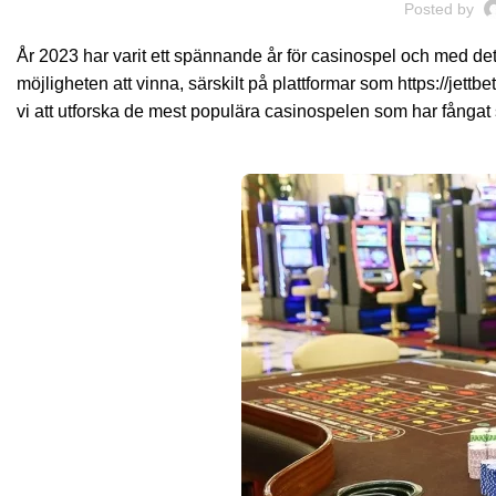
Posted by
År 2023 har varit ett spännande år för casinospel och med d
möjligheten att vinna, särskilt på plattformar som
https://jettb
vi att utforska de mest populära casinospelen som har fångat s