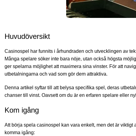
Huvudöversikt
Casinospel har funnits i århundraden och utvecklingen av tek
Många spelare söker inte bara nöje, utan också högsta möjlig
ger spelarna möjlighet att maximera sina vinster. För att navig
utbetalningarna och vad som gör dem attraktiva.
Denna artikel syftar till att belysa specifika spel, deras utbet
chanser till vinst. Oavsett om du är en erfaren spelare eller nybö
Kom igång
Att börja spela casinospel kan vara enkelt, men det är viktigt 
komma igång: