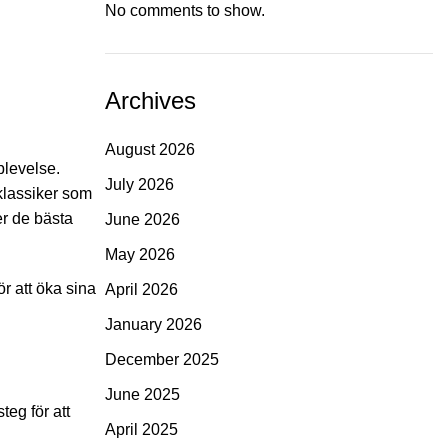
No comments to show.
Archives
August 2026
plevelse.
July 2026
klassiker som
er de bästa
June 2026
May 2026
ör att öka sina
April 2026
January 2026
December 2025
June 2025
teg för att
April 2025