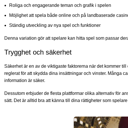
Roliga och engagerande teman och grafik i spelen
Möjlighet att spela både online och på landbaserade casi
Ständig utveckling av nya spel och funktioner
Denna variation gör att spelare kan hitta spel som passar dera
Trygghet och säkerhet
Säkerhet är en av de viktigaste faktorerna när det kommer till
reglerat för att skydda dina insättningar och vinster. Många c
information är säker.
Dessutom erbjuder de flesta plattformar olika alternativ för ans
sätt. Det är alltid bra att känna till dina rättigheter som spela