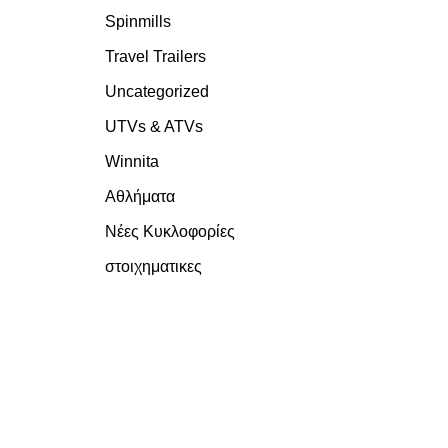
Spinmills
Travel Trailers
Uncategorized
UTVs & ATVs
Winnita
Αθλήματα
Νέες Κυκλοφορίες
στοιχηματικες