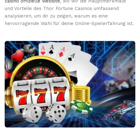
casino offizielle Website
, wo wir die Hauptmerkmale
und Vorteile des Thor Fortune Casinos umfassend
analysieren, um dir zu zeigen, warum es eine
hervorragende Wahl für deine Online-Spielerfahrung ist.