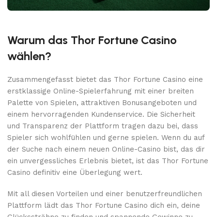
Warum das Thor Fortune Casino
wählen?
Zusammengefasst bietet das Thor Fortune Casino eine
erstklassige Online-Spielerfahrung mit einer breiten
Palette von Spielen, attraktiven Bonusangeboten und
einem hervorragenden Kundenservice. Die Sicherheit
und Transparenz der Plattform tragen dazu bei, dass
Spieler sich wohlfühlen und gerne spielen. Wenn du auf
der Suche nach einem neuen Online-Casino bist, das dir
ein unvergessliches Erlebnis bietet, ist das Thor Fortune
Casino definitiv eine Überlegung wert.
Mit all diesen Vorteilen und einer benutzerfreundlichen
Plattform lädt das Thor Fortune Casino dich ein, deine