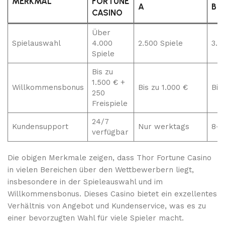
MERKMAL
FORTUNE
A
B
CASINO
Über
Spielauswahl
4.000
2.500 Spiele
3.0
Spiele
Bis zu
1.500 € +
Willkommensbonus
Bis zu 1.000 €
Bis
250
Freispiele
24/7
Kundensupport
Nur werktags
8-2
verfügbar
Die obigen Merkmale zeigen, dass Thor Fortune Casino
in vielen Bereichen über den Wettbewerbern liegt,
insbesondere in der Spieleauswahl und im
Willkommensbonus. Dieses Casino bietet ein exzellentes
Verhältnis von Angebot und Kundenservice, was es zu
einer bevorzugten Wahl für viele Spieler macht.