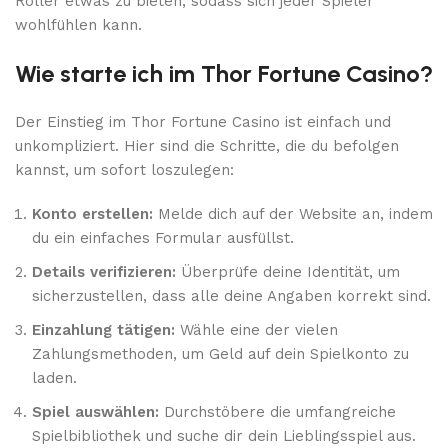
Roller etwas zu bieten, sodass sich jeder Spieler
wohlfühlen kann.
Wie starte ich im Thor Fortune Casino?
Der Einstieg im Thor Fortune Casino ist einfach und
unkompliziert. Hier sind die Schritte, die du befolgen
kannst, um sofort loszulegen:
Konto erstellen:
Melde dich auf der Website an, indem
du ein einfaches Formular ausfüllst.
Details verifizieren:
Überprüfe deine Identität, um
sicherzustellen, dass alle deine Angaben korrekt sind.
Einzahlung tätigen:
Wähle eine der vielen
Zahlungsmethoden, um Geld auf dein Spielkonto zu
laden.
Spiel auswählen:
Durchstöbere die umfangreiche
Spielbibliothek und suche dir dein Lieblingsspiel aus.