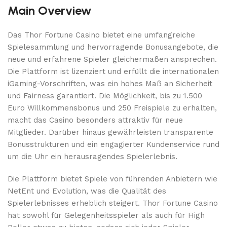
Main Overview
Das Thor Fortune Casino bietet eine umfangreiche
Spielesammlung und hervorragende Bonusangebote, die
neue und erfahrene Spieler gleichermaßen ansprechen.
Die Plattform ist lizenziert und erfüllt die internationalen
iGaming-Vorschriften, was ein hohes Maß an Sicherheit
und Fairness garantiert. Die Möglichkeit, bis zu 1.500
Euro Willkommensbonus und 250 Freispiele zu erhalten,
macht das Casino besonders attraktiv für neue
Mitglieder. Darüber hinaus gewährleisten transparente
Bonusstrukturen und ein engagierter Kundenservice rund
um die Uhr ein herausragendes Spielerlebnis.
Die Plattform bietet Spiele von führenden Anbietern wie
NetEnt und Evolution, was die Qualität des
Spielerlebnisses erheblich steigert. Thor Fortune Casino
hat sowohl für Gelegenheitsspieler als auch für High