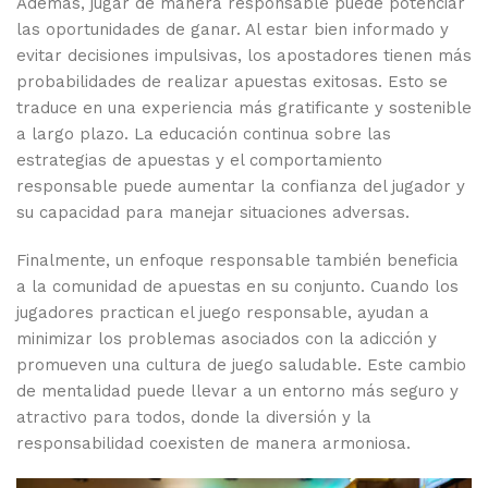
Además, jugar de manera responsable puede potenciar
las oportunidades de ganar. Al estar bien informado y
evitar decisiones impulsivas, los apostadores tienen más
probabilidades de realizar apuestas exitosas. Esto se
traduce en una experiencia más gratificante y sostenible
a largo plazo. La educación continua sobre las
estrategias de apuestas y el comportamiento
responsable puede aumentar la confianza del jugador y
su capacidad para manejar situaciones adversas.
Finalmente, un enfoque responsable también beneficia
a la comunidad de apuestas en su conjunto. Cuando los
jugadores practican el juego responsable, ayudan a
minimizar los problemas asociados con la adicción y
promueven una cultura de juego saludable. Este cambio
de mentalidad puede llevar a un entorno más seguro y
atractivo para todos, donde la diversión y la
responsabilidad coexisten de manera armoniosa.