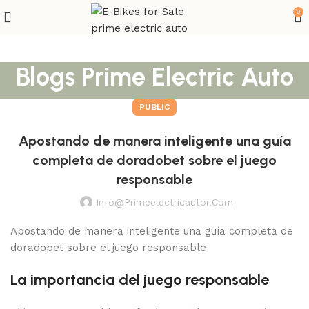
0
Blogs Prime Electric Auto
PUBLIC
Apostando de manera inteligente una guía
completa de doradobet sobre el juego
responsable
Info@primeelectricautor.com
Apostando de manera inteligente una guía completa de
doradobet sobre el juego responsable
La importancia del juego responsable