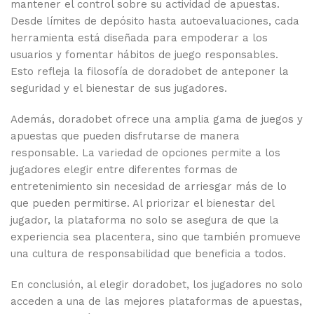
mantener el control sobre su actividad de apuestas.
Desde límites de depósito hasta autoevaluaciones, cada
herramienta está diseñada para empoderar a los
usuarios y fomentar hábitos de juego responsables.
Esto refleja la filosofía de doradobet de anteponer la
seguridad y el bienestar de sus jugadores.
Además, doradobet ofrece una amplia gama de juegos y
apuestas que pueden disfrutarse de manera
responsable. La variedad de opciones permite a los
jugadores elegir entre diferentes formas de
entretenimiento sin necesidad de arriesgar más de lo
que pueden permitirse. Al priorizar el bienestar del
jugador, la plataforma no solo se asegura de que la
experiencia sea placentera, sino que también promueve
una cultura de responsabilidad que beneficia a todos.
En conclusión, al elegir doradobet, los jugadores no solo
acceden a una de las mejores plataformas de apuestas,