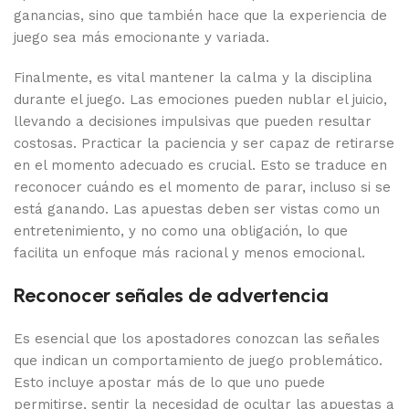
ganancias, sino que también hace que la experiencia de
juego sea más emocionante y variada.
Finalmente, es vital mantener la calma y la disciplina
durante el juego. Las emociones pueden nublar el juicio,
llevando a decisiones impulsivas que pueden resultar
costosas. Practicar la paciencia y ser capaz de retirarse
en el momento adecuado es crucial. Esto se traduce en
reconocer cuándo es el momento de parar, incluso si se
está ganando. Las apuestas deben ser vistas como un
entretenimiento, y no como una obligación, lo que
facilita un enfoque más racional y menos emocional.
Reconocer señales de advertencia
Es esencial que los apostadores conozcan las señales
que indican un comportamiento de juego problemático.
Esto incluye apostar más de lo que uno puede
permitirse, sentir la necesidad de ocultar las apuestas a