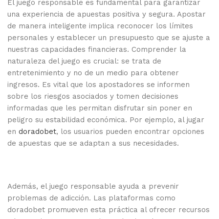
El juego responsable es fundamental para garantizar
una experiencia de apuestas positiva y segura. Apostar
de manera inteligente implica reconocer los límites
personales y establecer un presupuesto que se ajuste a
nuestras capacidades financieras. Comprender la
naturaleza del juego es crucial: se trata de
entretenimiento y no de un medio para obtener
ingresos. Es vital que los apostadores se informen
sobre los riesgos asociados y tomen decisiones
informadas que les permitan disfrutar sin poner en
peligro su estabilidad económica. Por ejemplo, al jugar
en
doradobet
, los usuarios pueden encontrar opciones
de apuestas que se adaptan a sus necesidades.
Además, el juego responsable ayuda a prevenir
problemas de adicción. Las plataformas como
doradobet promueven esta práctica al ofrecer recursos