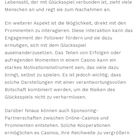
Lebensstil, der mit Glücksspiel verbunden ist, zieht viele
Menschen an und regt sie zum Nachahmen an.
Ein weiterer Aspekt ist die Möglichkeit, direkt mit den
Prominenten zu interagieren. Diese Interaktion kann das
Engagement der Follower fördern und sie dazu
ermutigen, sich mit dem Glücksspiel
auseinanderzusetzen. Das Teilen von Erfolgen oder
aufregenden Momenten in einem Casino kann ein
starkes Motivationsinstrument sein, das viele dazu
bringt, selbst zu spielen. Es ist jedoch wichtig, dass
solche Darstellungen mit einer verantwortungsvollen
Botschaft kombiniert werden, um die Risiken des
Glücksspiels nicht zu verharmlosen.
Darüber hinaus können auch Sponsoring-
Partnerschaften zwischen Online-Casinos und
Prominenten entstehen. Solche Kooperationen
ermöglichen es Casinos, ihre Reichweite zu vergrößern