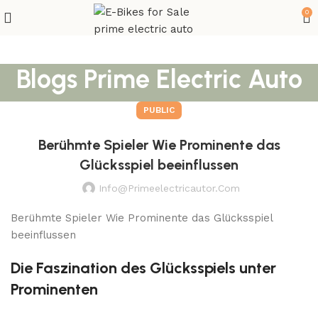
0
Blogs Prime Electric Auto
PUBLIC
Berühmte Spieler Wie Prominente das
Glücksspiel beeinflussen
Info@primeelectricautor.com
Berühmte Spieler Wie Prominente das Glücksspiel
beeinflussen
Die Faszination des Glücksspiels unter
Prominenten