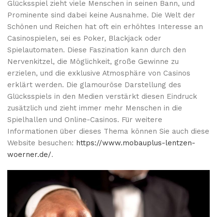
Glücksspiel zieht viele Menschen in seinen Bann, und
Prominente sind dabei keine Ausnahme. Die Welt der
Schönen und Reichen hat oft ein erhöhtes Interesse an
Casinospielen, sei es Poker, Blackjack oder
Spielautomaten. Diese Faszination kann durch den
Nervenkitzel, die Möglichkeit, große Gewinne zu
erzielen, und die exklusive Atmosphäre von Casinos
erklärt werden. Die glamouröse Darstellung des
Glücksspiels in den Medien verstärkt diesen Eindruck
zusätzlich und zieht immer mehr Menschen in die
Spielhallen und Online-Casinos. Für weitere
Informationen über dieses Thema können Sie auch diese
Website besuchen:
https://www.mobauplus-lentzen-
woerner.de/
.