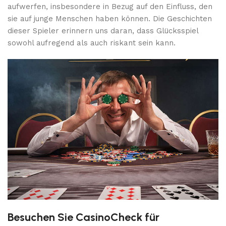
aufwerfen, insbesondere in Bezug auf den Einfluss, den
sie auf junge Menschen haben können. Die Geschichten
dieser Spieler erinnern uns daran, dass Glücksspiel
sowohl aufregend als auch riskant sein kann.
Besuchen Sie CasinoCheck für