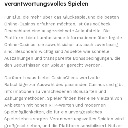
verantwortungsvolles Spielen
Für alle, die mehr über das Glücksspiel und die besten
Online-Casinos erfahren möchten, ist CasinoCheck
Deutschland eine ausgezeichnete Anlaufstelle. Die
Plattform bietet umfassende Informationen über legale
Online-Casinos, die sowohl sicher als auch zuverlässig
sind. Besonders wichtig sind Aspekte wie schnelle
Auszahlungen und transparente Bonusbedingungen, die
den Bedürfnissen der Spieler gerecht werden.
Darüber hinaus bietet CasinoCheck wertvolle
Ratschläge zur Auswahl des passenden Casinos und gibt
Informationen zu verschiedenen Bonusarten und
Zahlungsmethoden. Spieler finden hier eine Vielzahl von
Anbietern mit hohen RTP-Werten und modernen
Spielmöglichkeiten, die für ein unvergessliches
Spielerlebnis sorgen. Verantwortungsvolles Spielen wird
großgeschrieben, und die Plattform sensibilisiert Nutzer