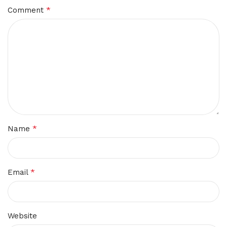
*
Comment
*
Name
*
Email
Website