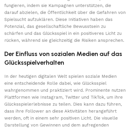
fungieren, indem sie Kampagnen unterstützen, die
darauf abzielen, die Öffentlichkeit über die Gefahren von
Spielsucht aufzuklären. Diese Initiativen haben das
Potenzial, das gesellschaftliche Bewusstsein zu
schärfen und das Glücksspiel in ein positiveres Licht zu
rücken, während sie gleichzeitig die Risiken ansprechen.
Der Einfluss von sozialen Medien auf das
Glücksspielverhalten
In der heutigen digitalen Welt spielen soziale Medien
eine entscheidende Rolle dabei, wie Glücksspiel
wahrgenommen und praktiziert wird. Prominente nutzen
Plattformen wie Instagram, Twitter und TikTok, um ihre
Glücksspielerlebnisse zu teilen. Dies kann dazu führen,
dass ihre Follower an diese Aktivitäten herangeführt
werden, oft in einem sehr positiven Licht. Die visuelle
Darstellung von Gewinnen und dem aufregenden