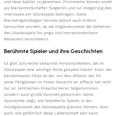
und neue Spieler zu gewinnen. Prominente können somit
als Markenbotschafter fungieren und zur Steigerung des
Interesses am Glücksspiel beitragen. Diese
Marketingstrategien können jedoch auch kritisch
betrachtet werden, da sie möglicherweise die Gefahren
des Glücksspiels für junge und impressionierbare
Menschen verschleiern.
Berühmte Spieler und ihre Geschichten
Es gibt zahlreiche bekannte Persönlichkeiten, die im
Glücksspiel eine wichtige Rolle gespielt haben. Einer der
berühmtesten Fälle ist der von Ben Affleck, der für
seine Fähigkeiten im Poker bekannt ist. Affleck hat nicht
nur an zahlreichen Pokerturnieren teilgenommen,
sondern auch große Summen gewonnen. Seine
Geschichte zeigt, wie talentierte Spieler in der
Hochglanzwelt des Glücksspiels glänzen können, aber
auch, wie gefährlich diese Leidenschaft sein kann.