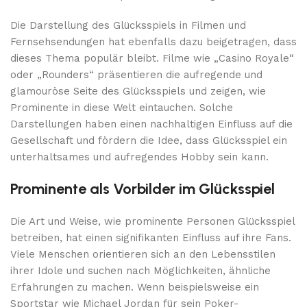
Die Darstellung des Glücksspiels in Filmen und
Fernsehsendungen hat ebenfalls dazu beigetragen, dass
dieses Thema populär bleibt. Filme wie „Casino Royale“
oder „Rounders“ präsentieren die aufregende und
glamouröse Seite des Glücksspiels und zeigen, wie
Prominente in diese Welt eintauchen. Solche
Darstellungen haben einen nachhaltigen Einfluss auf die
Gesellschaft und fördern die Idee, dass Glücksspiel ein
unterhaltsames und aufregendes Hobby sein kann.
Prominente als Vorbilder im Glücksspiel
Die Art und Weise, wie prominente Personen Glücksspiel
betreiben, hat einen signifikanten Einfluss auf ihre Fans.
Viele Menschen orientieren sich an den Lebensstilen
ihrer Idole und suchen nach Möglichkeiten, ähnliche
Erfahrungen zu machen. Wenn beispielsweise ein
Sportstar wie Michael Jordan für sein Poker-