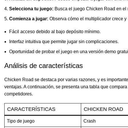
Selecciona tu juego:
Busca el juego Chicken Road en el m
Comienza a jugar:
Observa cómo el multiplicador crece y 
Fácil acceso debido al bajo depósito mínimo.
Interfaz intuitiva que permite jugar sin complicaciones.
Oportunidad de probar el juego en una versión demo gratui
Análisis de características
Chicken Road se destaca por varias razones, y es important
ventajas. A continuación, se presenta una tabla que compara 
competidores.
CARACTERÍSTICAS
CHICKEN ROAD
Tipo de juego
Crash