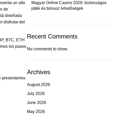
esenta un alto
Magyar Online Casino 2026: biztonságos
játék és bónusz lehetőségek
mo de
stá diseñada
 disfrutar del
Recent Comments
GBP, BTC, ETH
remos los pasos
No comments to show.
Archives
te presentamos
August 2026
July 2026
June 2026
May 2026