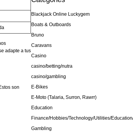
Blackjack Online Luckygem
Boats & Outboards
da
Bruno
nos
Caravans
se adapte a tus
Casino
casino/betting/nutra
casino/gambling
E-Bikes
 Estos son
E-Moto (Talaria, Surron, Rawrr)
Education
Finance/Hobbies/Technology/Utilities/Educatio
Gambling