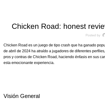
Blogs Prime Electric Auto
Chicken Road: honest revie
Posted by
Chicken Road es un juego de tipo crash que ha ganado popul
de abril de 2024 ha atraído a jugadores de diferentes perfile
pros y contras de Chicken Road, haciendo énfasis en sus car
esta emocionante experiencia.
Visión General