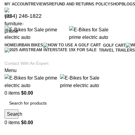
MY ACCOUNT
REVIEWS
REFUND AND RETURNS POLICY
SHOP
BLOGS
(334) 246-1822
HOME
URBAN BIKES
GOLF CART
TRAVEL TRAILERS
Contact With An Expert
Menu
0
items
$
0.00
Search
0
items
$
0.00