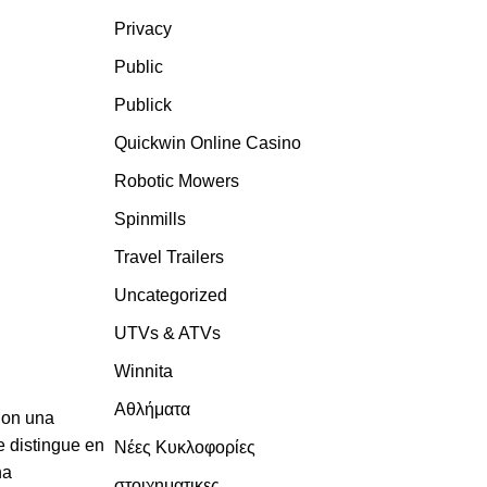
Privacy
Public
Publick
Quickwin Online Casino
Robotic Mowers
Spinmills
Travel Trailers
Uncategorized
UTVs & ATVs
Winnita
Αθλήματα
Con una
e distingue en
Νέες Κυκλοφορίες
na
στοιχηματικες