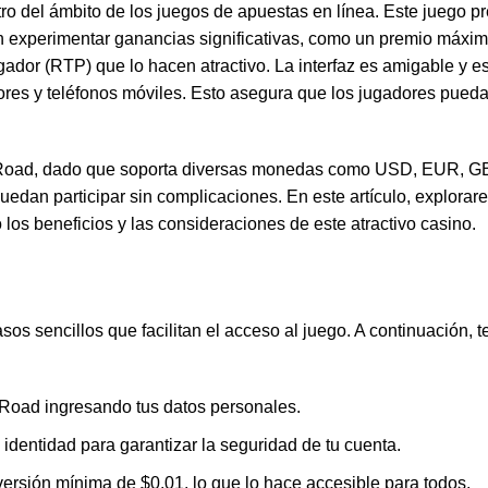
 del ámbito de los juegos de apuestas en línea. Este juego pr
den experimentar ganancias significativas, como un premio máxi
ador (RTP) que lo hacen atractivo. La interfaz es amigable y e
ores y teléfonos móviles. Esto asegura que los jugadores puedan
ken Road, dado que soporta diversas monedas como USD, EUR, 
uedan participar sin complicaciones. En este artículo, explora
 los beneficios y las consideraciones de este atractivo casino.
sos sencillos que facilitan el acceso al juego. A continuación, 
 Road ingresando tus datos personales.
identidad para garantizar la seguridad de tu cuenta.
rsión mínima de $0.01, lo que lo hace accesible para todos.