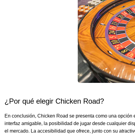
¿Por qué elegir Chicken Road?
En conclusión, Chicken Road se presenta como una opción em
interfaz amigable, la posibilidad de jugar desde cualquier dis
el mercado. La accesibilidad que ofrece, junto con su atract