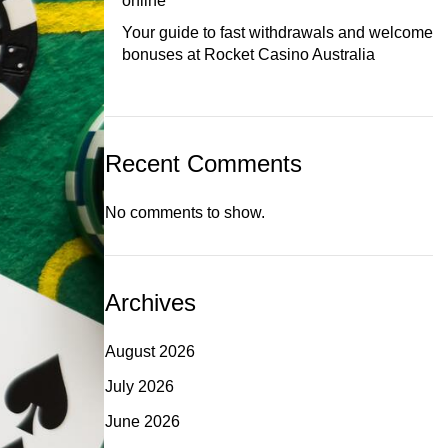
online
Your guide to fast withdrawals and welcome
bonuses at Rocket Casino Australia
Recent Comments
No comments to show.
Archives
August 2026
July 2026
June 2026