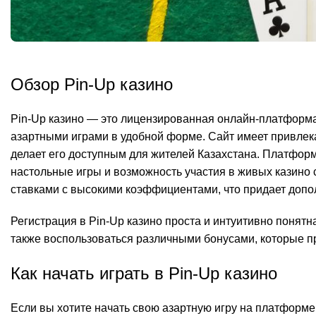
Обзор Pin-Up казино
Pin-Up казино — это лицензированная онлайн-платформа
азартными играми в удобной форме. Сайт имеет привлек
делает его доступным для жителей Казахстана. Платфор
настольные игры и возможность участия в живых казино
ставками с высокими коэффициентами, что придает допо
Регистрация в Pin-Up казино проста и интуитивно понятна
также воспользоваться различными бонусами, которые пр
Как начать играть в Pin-Up казино
Если вы хотите начать свою азартную игру на платформе