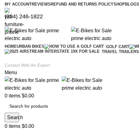
MY ACCOUNT
REVIEWS
REFUND AND RETURNS POLICY
SHOP
BLOGS
(334) 246-1822
HOME
URBAN BIKES
GOLF CART
TRAVEL TRAILERS
Contact With An Expert
Menu
0
items
$
0.00
Search
0
items
$
0.00