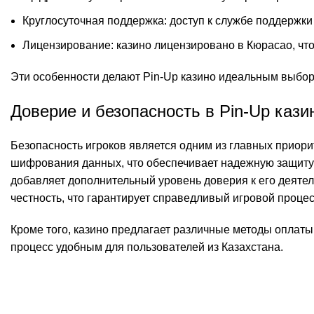
Круглосуточная поддержка: доступ к службе поддержки 
Лицензирование: казино лицензировано в Кюрасао, что 
Эти особенности делают Pin-Up казино идеальным выборо
Доверие и безопасность в Pin-Up кази
Безопасность игроков является одним из главных приор
шифрования данных, что обеспечивает надежную защиту 
добавляет дополнительный уровень доверия к его деятел
честность, что гарантирует справедливый игровой процес
Кроме того, казино предлагает различные методы оплаты,
процесс удобным для пользователей из Казахстана.