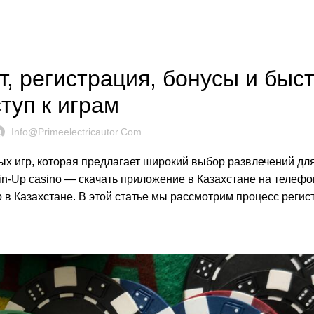
PUBLIC
т, регистрация, бонусы и быс
туп к играм
Info@primeelectricautor.com
х игр, которая предлагает широкий выбор развлечений для
in-Up casino — скачать приложение в Казахстане на телефо
в Казахстане. В этой статье мы рассмотрим процесс регис