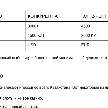
О
КОНКУРЕНТ A
КОНКУРЕНТ
3000+
4500+
1500 KZT
2000 KZT
USD
EUR
ирокий выбор игр и более низкий минимальный депозит, что 
о
ивлекают игроков со всего Казахстана. Вот некоторые из н
я слоты и живое казино.
 на первый депозит.