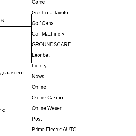
Game
Giochi da Tavolo
 B
Golf Carts
Golf Machinery
GROUNDSCARE
Leonbet
Lottery
делает его
News
Online
Online Casino
Online Wetten
их:
Post
Prime Electric AUTO