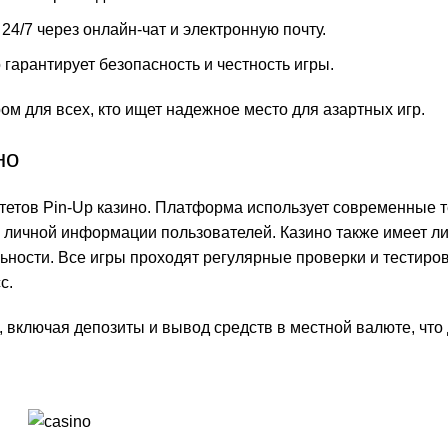
24/7 через онлайн-чат и электронную почту.
гарантирует безопасность и честность игры.
м для всех, кто ищет надежное место для азартных игр.
но
итетов Pin-Up казино. Платформа использует современные 
личной информации пользователей. Казино также имеет ли
ьности. Все игры проходят регулярные проверки и тестиро
с.
 включая депозиты и вывод средств в местной валюте, что