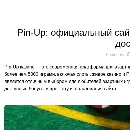
Blogs Prime Electric Auto
Pin-Up: официальный сай
дос
Posted by
Pin-Up казино — это современная платформа для азартны
более чем 5000 играми, включая слоты, живое казино и
P
является отличным выбором для любителей азартных игр 
доступные бонусы и простоту использования сайта.