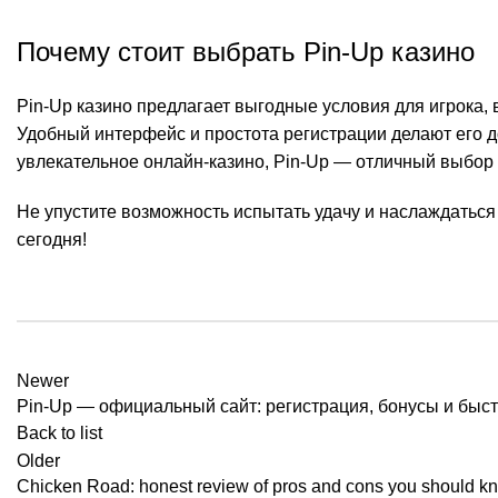
Почему стоит выбрать Pin-Up казино
Pin-Up казино предлагает выгодные условия для игрока,
Удобный интерфейс и простота регистрации делают его д
увлекательное онлайн-казино, Pin-Up — отличный выбор 
Не упустите возможность испытать удачу и наслаждаться
сегодня!
Newer
Pin-Up — официальный сайт: регистрация, бонусы и быст
Back to list
Older
Chicken Road: honest review of pros and cons you should k