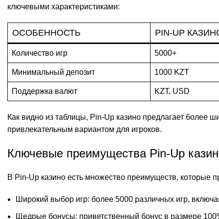
ключевыми характеристиками:
ОСОБЕННОСТЬ
PIN-UP КАЗИН
Количество игр
5000+
Минимальный депозит
1000 KZT
Поддержка валют
KZT, USD
Как видно из таблицы, Pin-Up казино предлагает более ш
привлекательным вариантом для игроков.
Ключевые преимущества Pin-Up казин
В Pin-Up казино есть множество преимуществ, которые пр
Широкий выбор игр: более 5000 различных игр, включа
Щедрые бонусы: приветственный бонус в размере 100%