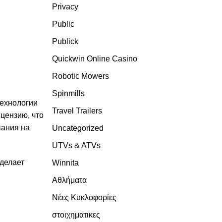
Privacy
Public
Publick
Quickwin Online Casino
Robotic Mowers
Spinmills
технологии
Travel Trailers
цензию, что
вания на
Uncategorized
UTVs & ATVs
 делает
Winnita
Αθλήματα
Νέες Κυκλοφορίες
στοιχηματικες