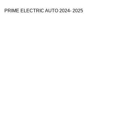
PRIME ELECTRIC AUTO 2024- 2025
Use Full Links
Prime Electric Auto
One stop shop
About Us
Contact Us
Blog
Refund and Returns Policy
Reviews
Shop
My account
Categories