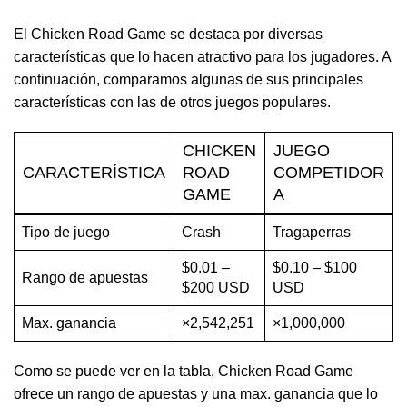
El Chicken Road Game se destaca por diversas
características que lo hacen atractivo para los jugadores. A
continuación, comparamos algunas de sus principales
características con las de otros juegos populares.
CHICKEN
JUEGO
CARACTERÍSTICA
ROAD
COMPETIDOR
GAME
A
Tipo de juego
Crash
Tragaperras
$0.01 –
$0.10 – $100
Rango de apuestas
$200 USD
USD
Max. ganancia
×2,542,251
×1,000,000
Como se puede ver en la tabla, Chicken Road Game
ofrece un rango de apuestas y una max. ganancia que lo