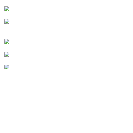
E MOTO
E-Moto (Talaria, Surron,
Rawrr)
E BIKE
E-Bikes
UTVS & ATVS
UTVs & ATVs
GOLF CARTS
Golf Carts
BOATS & OUTBOARDS
Boats &
Outboards
Categories
GOLF MACHINERY
Golf Machinery
COMMERCIAL RIDE-ON MOWERS
Commercial Ride-On Mowers
UTILITY VEHICLES
Utility Vehicles
LAWN & TURF CARE
Lawn & Turf Care
MOWERS FOR GROUNDSCARE
Mowers for Groundscare
ROBOTIC MOWERS
Robotic Mowers