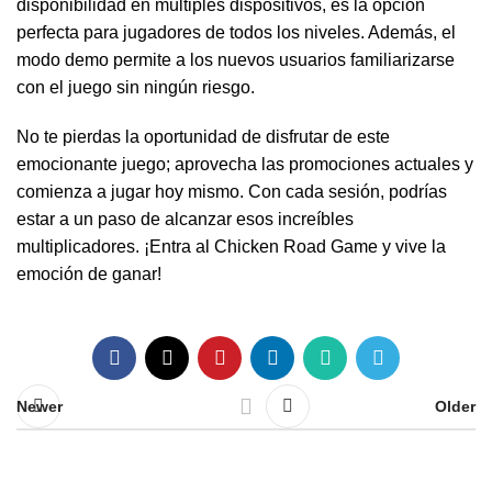
disponibilidad en múltiples dispositivos, es la opción
perfecta para jugadores de todos los niveles. Además, el
modo demo permite a los nuevos usuarios familiarizarse
con el juego sin ningún riesgo.
No te pierdas la oportunidad de disfrutar de este
emocionante juego; aprovecha las promociones actuales y
comienza a jugar hoy mismo. Con cada sesión, podrías
estar a un paso de alcanzar esos increíbles
multiplicadores. ¡Entra al Chicken Road Game y vive la
emoción de ganar!
Newer
Older