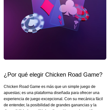
¿Por qué elegir Chicken Road Game?
Chicken Road Game es más que un simple juego de
apuestas; es una plataforma diseñada para ofrecer una
experiencia de juego excepcional. Con su mecánica fácil
de entender, la posibilidad de grandes ganancias y la