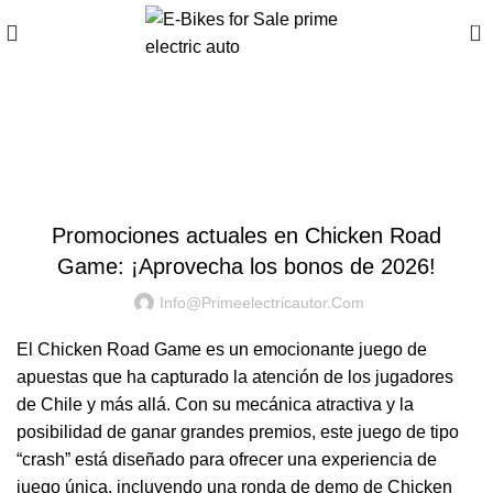
0
Blogs Prime Electric Auto
PUBLIC
Promociones actuales en Chicken Road
Game: ¡Aprovecha los bonos de 2026!
Info@primeelectricautor.com
El Chicken Road Game es un emocionante juego de
apuestas que ha capturado la atención de los jugadores
de Chile y más allá. Con su mecánica atractiva y la
posibilidad de ganar grandes premios, este juego de tipo
“crash” está diseñado para ofrecer una experiencia de
juego única, incluyendo una
ronda de demo de Chicken