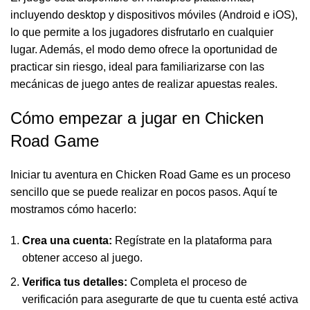
incluyendo desktop y dispositivos móviles (Android e iOS),
lo que permite a los jugadores disfrutarlo en cualquier
lugar. Además, el modo demo ofrece la oportunidad de
practicar sin riesgo, ideal para familiarizarse con las
mecánicas de juego antes de realizar apuestas reales.
Cómo empezar a jugar en Chicken
Road Game
Iniciar tu aventura en Chicken Road Game es un proceso
sencillo que se puede realizar en pocos pasos. Aquí te
mostramos cómo hacerlo:
Crea una cuenta:
Regístrate en la plataforma para
obtener acceso al juego.
Verifica tus detalles:
Completa el proceso de
verificación para asegurarte de que tu cuenta esté activa