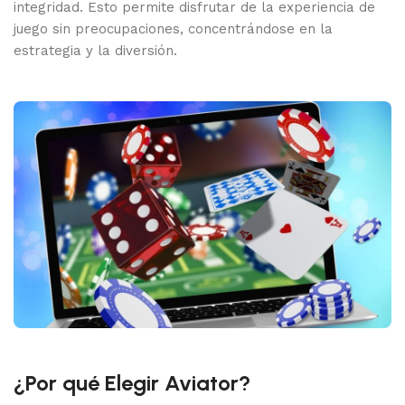
integridad. Esto permite disfrutar de la experiencia de
juego sin preocupaciones, concentrándose en la
estrategia y la diversión.
¿Por qué Elegir Aviator?