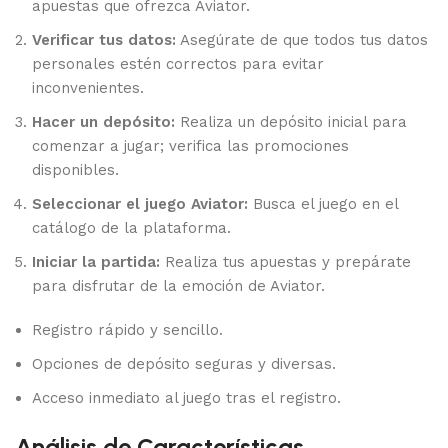
apuestas que ofrezca Aviator.
Verificar tus datos:
Asegúrate de que todos tus datos
personales estén correctos para evitar
inconvenientes.
Hacer un depósito:
Realiza un depósito inicial para
comenzar a jugar; verifica las promociones
disponibles.
Seleccionar el juego Aviator:
Busca el juego en el
catálogo de la plataforma.
Iniciar la partida:
Realiza tus apuestas y prepárate
para disfrutar de la emoción de Aviator.
Registro rápido y sencillo.
Opciones de depósito seguras y diversas.
Acceso inmediato al juego tras el registro.
Análisis de Características