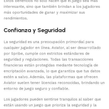
Estos beneficios no solo hacen que el juego sea más
interesante, sino que también brindan a los jugadores
más oportunidades de ganar y maximizar sus
rendimientos.
Confianza y Seguridad
La seguridad es una preocupación primordial para
cualquier jugador en línea. Aviator, al ser desarrollado
por Spribe, cumple con estrictos estándares de
seguridad y regulaciones. Todas las transacciones
financieras están protegidas mediante tecnología de
encriptación avanzada, lo que garantiza que tus datos
estén a salvo. Además, las plataformas que ofrecen
Aviator suelen tener licencias reconocidas, brindando un
entorno de juego seguro y confiable.
Los jugadores pueden sentirse tranquilos al saber que
están usando un juego que prioriza la seguridad y la