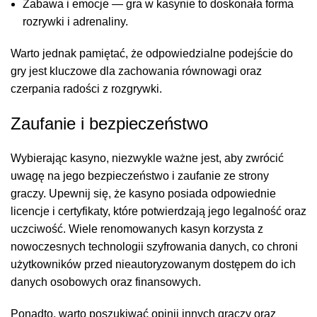
Zabawa i emocje — gra w kasynie to doskonała forma
rozrywki i adrenaliny.
Warto jednak pamiętać, że odpowiedzialne podejście do
gry jest kluczowe dla zachowania równowagi oraz
czerpania radości z rozgrywki.
Zaufanie i bezpieczeństwo
Wybierając kasyno, niezwykle ważne jest, aby zwrócić
uwagę na jego bezpieczeństwo i zaufanie ze strony
graczy. Upewnij się, że kasyno posiada odpowiednie
licencje i certyfikaty, które potwierdzają jego legalność oraz
uczciwość. Wiele renomowanych kasyn korzysta z
nowoczesnych technologii szyfrowania danych, co chroni
użytkowników przed nieautoryzowanym dostępem do ich
danych osobowych oraz finansowych.
Ponadto, warto poszukiwać opinii innych graczy oraz