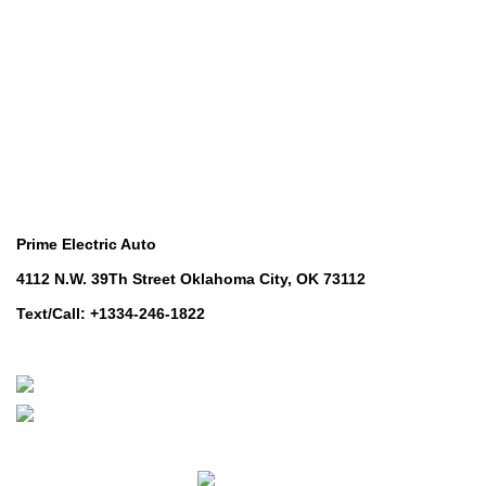
Utility Vehicles
LAWN & TURF CARE
Lawn & Turf Care
MOWERS FOR GROUNDSCARE
Mowers for Groundscare
ROBOTIC MOWERS
Robotic Mowers
Contact Us
Prime Electric Auto
4112 N.W. 39Th Street Oklahoma City, OK 73112
Text/Call: +1334-246-1822
Whatsapp: +1 (808) 256-7644
https://wa.me/message/TQGUK6LCOV5II1
© 2024-2025 Prime Electric Auto | All Rights Reserved