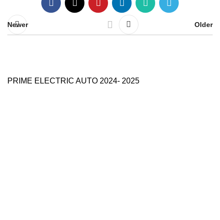
Newer
Older
PRIME ELECTRIC AUTO 2024- 2025
Use Full Links
Prime Electric Auto
One stop shop
About Us
Contact Us
Blog
Refund and Returns Policy