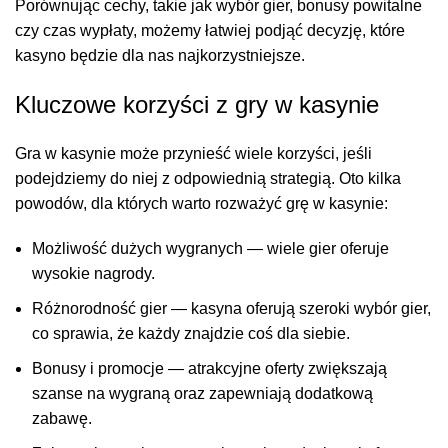
Porównując cechy, takie jak wybór gier, bonusy powitalne
czy czas wypłaty, możemy łatwiej podjąć decyzję, które
kasyno będzie dla nas najkorzystniejsze.
Kluczowe korzyści z gry w kasynie
Gra w kasynie może przynieść wiele korzyści, jeśli
podejdziemy do niej z odpowiednią strategią. Oto kilka
powodów, dla których warto rozważyć grę w kasynie:
Możliwość dużych wygranych — wiele gier oferuje
wysokie nagrody.
Różnorodność gier — kasyna oferują szeroki wybór gier,
co sprawia, że każdy znajdzie coś dla siebie.
Bonusy i promocje — atrakcyjne oferty zwiększają
szanse na wygraną oraz zapewniają dodatkową
zabawę.