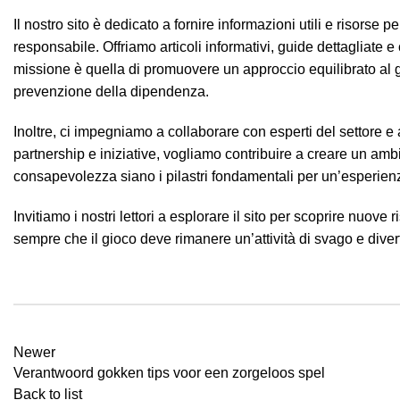
Il nostro sito è dedicato a fornire informazioni utili e risors
responsabile. Offriamo articoli informativi, guide dettagliate e c
missione è quella di promuovere un approccio equilibrato al g
prevenzione della dipendenza.
Inoltre, ci impegniamo a collaborare con esperti del settore 
partnership e iniziative, vogliamo contribuire a creare un ambi
consapevolezza siano i pilastri fondamentali per un’esperie
Invitiamo i nostri lettori a esplorare il sito per scoprire nuove
sempre che il gioco deve rimanere un’attività di svago e divert
Newer
Verantwoord gokken tips voor een zorgeloos spel
Back to list