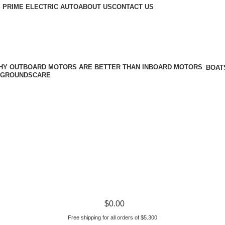
 PRIME ELECTRIC AUTO
ABOUT US
CONTACT US
BOAT
GROUNDSCARE
$
0.00
Free shipping for all orders of $5.300