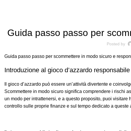
Blogs Prime Electric Auto
Guida passo passo per scomm
Posted by
Guida passo passo per scommettere in modo sicuro e respon
Introduzione al gioco d’azzardo responsabile
Il gioco d’azzardo può essere un’attività divertente e coinvo
Scommettere in modo sicuro significa comprendere i rischi asso
un modo per intrattenersi, e a questo proposito, puoi visitare
h
controllo sulle proprie finanze e sul tempo dedicato a queste 