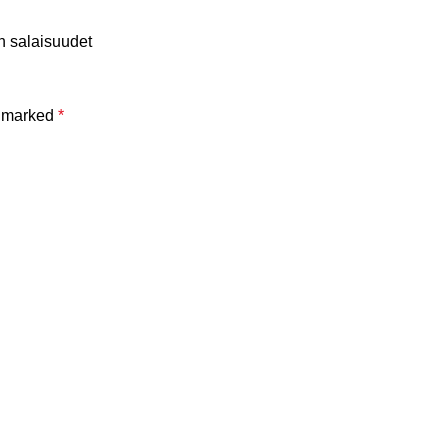
n salaisuudet
e marked
*