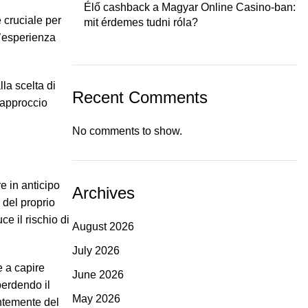
Élő cashback a Magyar Online Casino-ban:
 cruciale per
mit érdemes tudni róla?
l’esperienza
la scelta di
Recent Comments
 approccio
No comments to show.
e in anticipo
Archives
 del proprio
ce il rischio di
August 2026
July 2026
e a capire
June 2026
perdendo il
May 2026
ntemente del